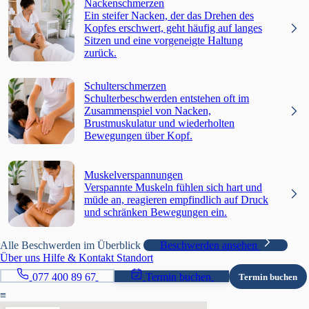
Nackenschmerzen
Ein steifer Nacken, der das Drehen des
Kopfes erschwert, geht häufig auf langes
Sitzen und eine vorgeneigte Haltung
zurück.
Schulterschmerzen
Schulterbeschwerden entstehen oft im
Zusammenspiel von Nacken,
Brustmuskulatur und wiederholten
Bewegungen über Kopf.
Muskelverspannungen
Verspannte Muskeln fühlen sich hart und
müde an, reagieren empfindlich auf Druck
und schränken Bewegungen ein.
Alle Beschwerden im Überblick
Beschwerden ansehen
Über uns
Hilfe & Kontakt
Standort
077 400 89 67
Termin buchen
Termin buchen
≡