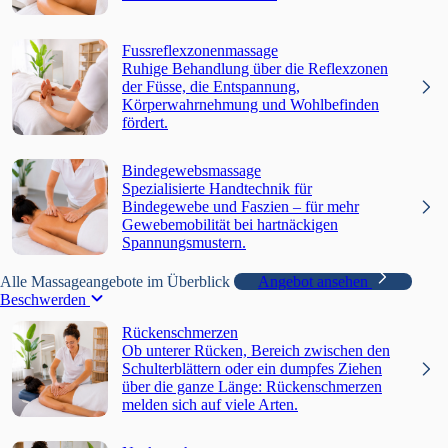
Fussreflexzonenmassage
Ruhige Behandlung über die Reflexzonen
der Füsse, die Entspannung,
Körperwahrnehmung und Wohlbefinden
fördert.
Bindegewebsmassage
Spezialisierte Handtechnik für
Bindegewebe und Faszien – für mehr
Gewebemobilität bei hartnäckigen
Spannungsmustern.
Alle Massageangebote im Überblick
Angebot ansehen
Beschwerden
Rückenschmerzen
Ob unterer Rücken, Bereich zwischen den
Schulterblättern oder ein dumpfes Ziehen
über die ganze Länge: Rückenschmerzen
melden sich auf viele Arten.